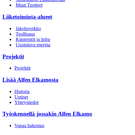
Muut Tuotteet
Liiketoiminta-alueet
Jakeluverkko
Teollisuus
Kiinteistöt ja Infra
Uusiutuva energia
Projektit
Projektit
Lisää Alfen Elkamosta
Historia
Uutiset
Yhteystiedot
Työskennellä jossakin Alfen Elkamo
Vapaa hakemus