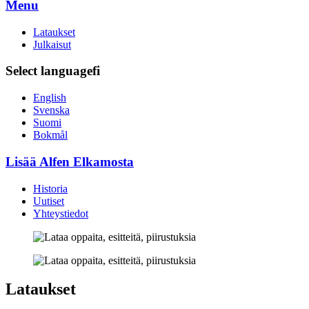
Menu
Lataukset
Julkaisut
Select language
fi
English
Svenska
Suomi
Bokmål
Lisää Alfen Elkamosta
Historia
Uutiset
Yhteystiedot
Lataukset