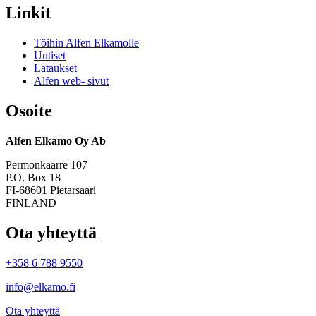
Linkit
Töihin Alfen Elkamolle
Uutiset
Lataukset
Alfen web- sivut
Osoite
Alfen Elkamo Oy Ab
Permonkaarre 107
P.O. Box 18
FI-68601 Pietarsaari
FINLAND
Ota yhteyttä
+358 6 788 9550
info@elkamo.fi
Ota yhteyttä