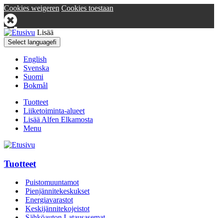
Cookies weigeren
Cookies toestaan
Lisää
Select language
fi
English
Svenska
Suomi
Bokmål
Tuotteet
Liiketoiminta-alueet
Lisää Alfen Elkamosta
Menu
Tuotteet
Puistomuuntamot
Pienjännitekeskukset
Energiavarastot
Keskijännitekojeistot
Sähköauton Latausasemat