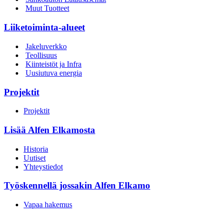
Muut Tuotteet
Liiketoiminta-alueet
Jakeluverkko
Teollisuus
Kiinteistöt ja Infra
Uusiutuva energia
Projektit
Projektit
Lisää Alfen Elkamosta
Historia
Uutiset
Yhteystiedot
Työskennellä jossakin Alfen Elkamo
Vapaa hakemus