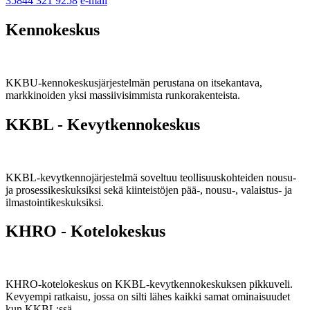
35844 321 9258
e-mail
Kennokeskus
KKBU-kennokeskusjärjestelmän perustana on itsekantava,
markkinoiden yksi massiivisimmista runkorakenteista.
KKBL - Kevytkennokeskus
KKBL-kevytkennojärjestelmä soveltuu teollisuuskohteiden nousu-
ja prosessikeskuksiksi sekä kiinteistöjen pää-, nousu-, valaistus- ja
ilmastointikeskuksiksi.
KHRO - Kotelokeskus
KHRO-kotelokeskus on KKBL-kevytkennokeskuksen pikkuveli.
Kevyempi ratkaisu, jossa on silti lähes kaikki samat ominaisuudet
kun KKBL:ssä