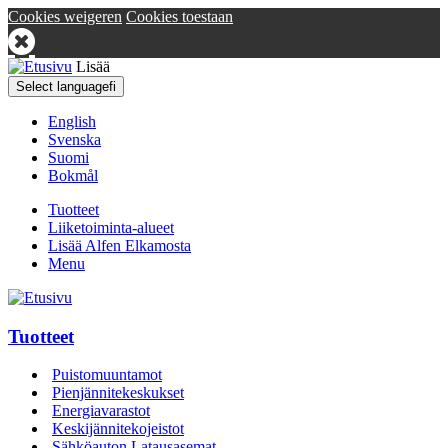
Cookies weigeren
Cookies toestaan
Lisää
Select language
fi
English
Svenska
Suomi
Bokmål
Tuotteet
Liiketoiminta-alueet
Lisää Alfen Elkamosta
Menu
Tuotteet
Puistomuuntamot
Pienjännitekeskukset
Energiavarastot
Keskijännitekojeistot
Sähköauton Latausasemat